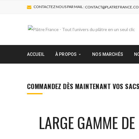
CONTACTEZ NOUS PAR MAIL :
CONTACT@PLATREFRANCE.C
ACCUEIL
À PROPOS
NOS MARCHÉS
N
COMMANDEZ DÈS MAINTENANT VOS SACS D
SEAUX DE 5KG
PLÂTRE CÉRAMIQUE
SACS DE 25KG
PLÂTRE DÉCORATIF
PLÂTRE STAFF
LARGE GAMME DE 
PLÂTRE POUR SCULPTURE
PLÂTRE DENTAIRE