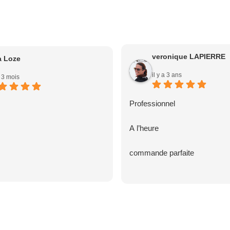
veronique LAPIERRE
a Loze
il y a 3 ans
a 3 mois
Professionnel
A l’heure
commande parfaite