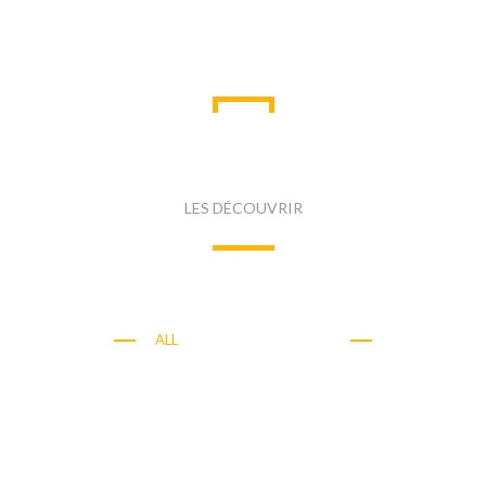
R LESQUELS NOS PLÂTRES
LES DÉCOUVRIR
ALL
NOS MARCHÉS