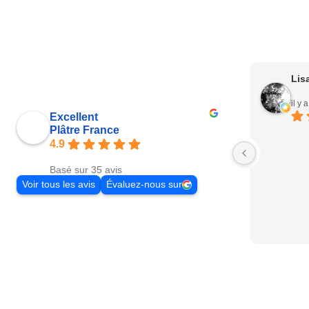
Lis
il y 
Excellent
Plâtre France
4.9
Basé sur 35 avis
Voir tous les avis
Évaluez-nous sur