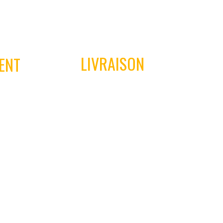
04
LIVRAISON
ENT
Nous livrons partout en France avec
ionnes
nos partenaires transporteurs dans
daptés.
un délai optimum.
 votre