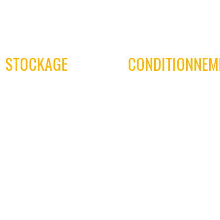
02
03
STOCKAGE
CONDITIONNEM
ntrepôt, d’une surface utile de
Tous nos plâtres sont condit
 m² de stock disponible, vous
dans des sacs resistants et a
sure un approvisionnement
Nous vous livrons sur palette
iat, en gros ou moyen volume.
commande.