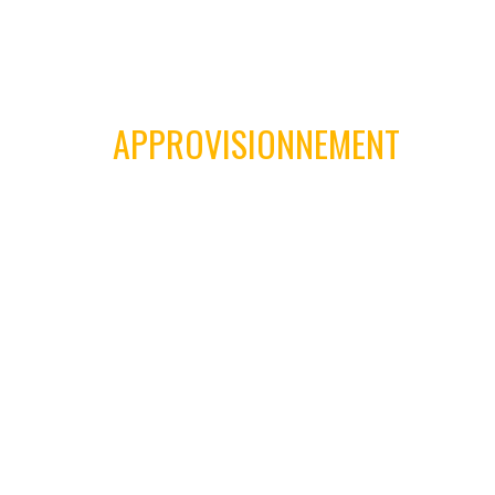
01
APPROVISIONNEMENT
Grâce à un approvisionnement
Notre e
immédiat en gros volume, nos coûts
2200
sont maîtrisés pour minimiser l’impact
as
budgétaire lié à vos achats.
imméd